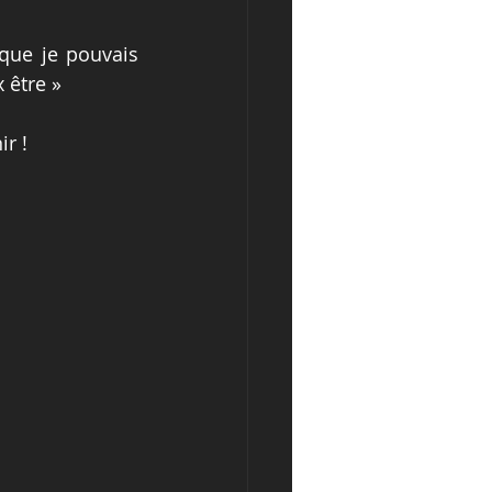
 que je pouvais 
x être »
r !