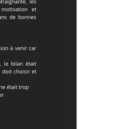
raignante, les 
motivation et 
ans de bonnes 
on à venir car 
e bilan était 
doit choisir et 
e était trop 
er