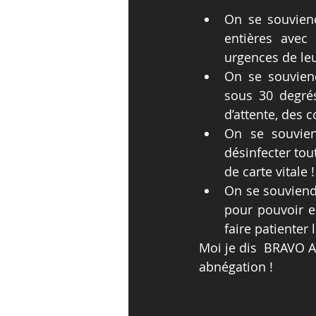
On se souviend
entières avec
urgences de leur
On se souviend
sous 30 degrés
d’attente, des 
On se souviend
désinfecter tout
de carte vitale !
On se souviendr
pour pouvoir en
faire patienter 
Moi je dis  BRAVO A
abnégation !