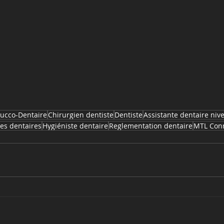
Bucco-Dentaire
Chirurgien dentiste
Dentiste
Assistante dentaire niv
res dentaires
Hygiéniste dentaire
Reglementation dentaire
MTL Con