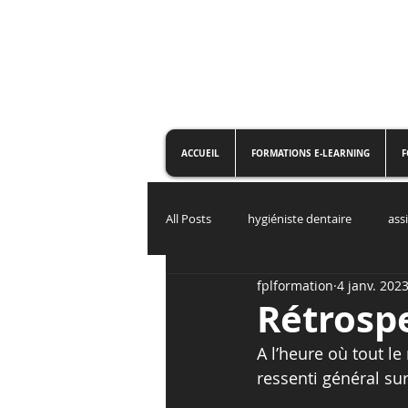
ACCUEIL
FORMATIONS E-LEARNING
F
All Posts
hygiéniste dentaire
ass
fplformation
4 janv. 202
Assurance maladie
Rétrosp
A l’heure où tout le
ressenti général su