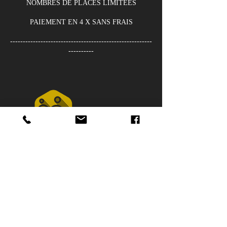
NOMBRES DE PLACES LIMITEES
PAIEMENT EN 4 X SANS FRAIS
--------------------------------------------------------
----------
Coordonnées
0626445779
fplformation@outlook.fr