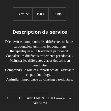
190
euros
Terminé
T
190 €
PARIS
e
r
m
Description du service
i
n
Découvrir et comprendre les différentes maladies
é
parodontales. Assimiler les conditions
thérapeutiques à un traitement parodontal.
Connaître les différents traitements parodontaux
Maitriser les différentes étapes des soins en
parodontie.
Comprendre le rôle et l'importance de l'assistante
en parodontologie .
Assimiler l'importance du charting parodontale.
--------------------------------------------------------
--------------
OFFRE DE LANCEMENT: 190 Euros au lieu
240 Euros